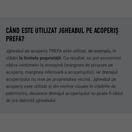
CÂND ESTE UTILIZAT JGHEABUL PE ACOPERIȘ
PREFA?
Jgheabul pe acoperiș PREFA este utilizat, de exemplu, în
clădiri
la limitele proprietății
. Ca rezultat, se pot economisi
câțiva centimetri la streașină (marginea de picurare pe
acoperiș, marginea inferioară a acoperișului), iar drenajul
acoperișului nu iese pe proprietatea vecină. Jgheabul pe
acoperiș este utilizat și din motive vizuale în clădirile de
patrimoniu, deoarece drenajul acoperișului nu poate fi văzut
de jos datorită jgheabului.