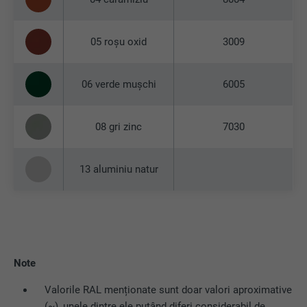
05 roșu oxid
3009
06 verde mușchi
6005
08 gri zinc
7030
13 aluminiu natur
Note
Valorile RAL menționate sunt doar valori aproximative
(~), unele dintre ele putând diferi considerabil de