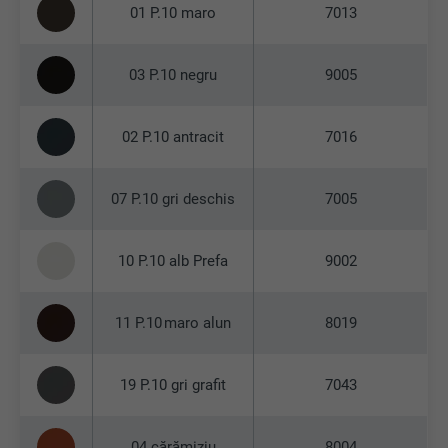
01 P.10 maro
7013
03 P.10 negru
9005
02 P.10 antracit
7016
07 P.10 gri deschis
7005
10 P.10 alb Prefa
9002
11 P.10 maro alun
8019
19 P.10 gri grafit
7043
04 cărămiziu
8004