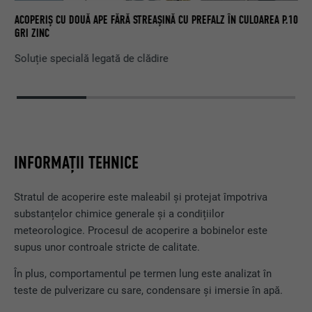
CA
CU
ACOPERIȘ CU DOUĂ APE FĂRĂ STREAȘINĂ CU PREFALZ ÎN CULOAREA P.10
AN
GRI ZINC
Soluție specială legată de clădire
INFORMAȚII TEHNICE
Stratul de acoperire este maleabil și protejat împotriva
substanțelor chimice generale și a condițiilor
meteorologice. Procesul de acoperire a bobinelor este
supus unor controale stricte de calitate.
În plus, comportamentul pe termen lung este analizat în
teste de pulverizare cu sare, condensare și imersie în apă.