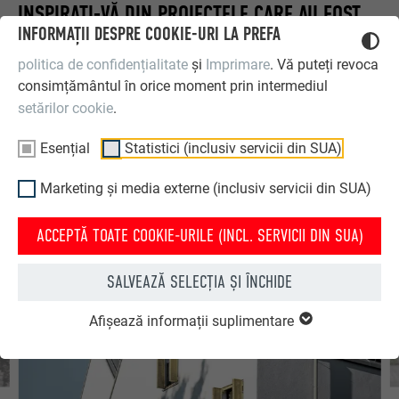
INSPIRAȚI-VĂ DIN PROIECTELE CARE AU FOST
INFORMAȚII DESPRE COOKIE-URI LA PREFA
DEJA IMPLEMENTATE CU JGHEABUL PE
ACOPERIȘ PREFA.
politica de confidențialitate
și
Imprimare
. Vă puteți revoca
consimțământul în orice moment prin intermediul
setărilor cookie
.
Aici, am compilat câteva clădiri de referință cu jgheabul pe
acoperiș PREFA pentru inspirație.
Esențial
Statistici (inclusiv servicii din SUA)
Marketing și media externe (inclusiv servicii din SUA)
ACCEPTĂ TOATE COOKIE-URILE (INCL. SERVICII DIN SUA)
SALVEAZĂ SELECȚIA ȘI ÎNCHIDE
Afișează informații suplimentare