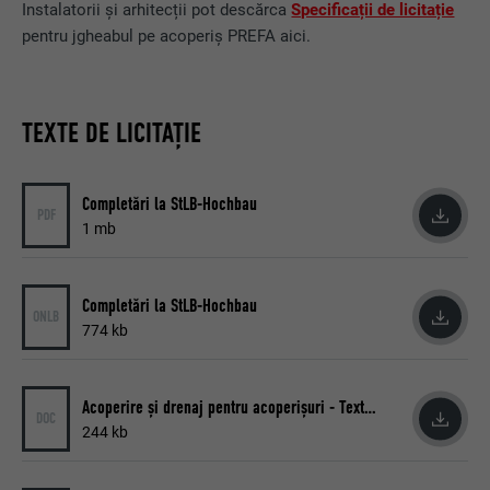
Instalatorii și arhitecții pot descărca
Specificații de licitație
pentru jgheabul pe acoperiș PREFA aici.
TEXTE DE LICITAȚIE
Completări la StLB-Hochbau
PDF
1 mb
Completări la StLB-Hochbau
ONLB
774 kb
Acoperire și drenaj pentru acoperișuri - Texte pentru licitații
DOC
244 kb