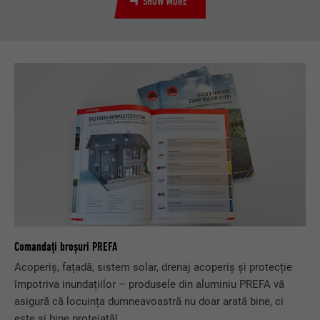
SHOW MORE
Comandați broșuri PREFA
Acoperiș, fațadă, sistem solar, drenaj acoperiș și protecție
împotriva inundațiilor – produsele din aluminiu PREFA vă
asigură că locuința dumneavoastră nu doar arată bine, ci
este și bine protejată!