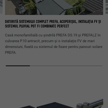
IM
DATORITĂ SISTEMULUI COMPLET PREFA, ACOPERIȘUL, INSTALAȚIA FV ȘI
PR
SISTEMUL PLUVIAL POT FI COMBINATE PERFECT
Casă monofamilială cu șindrilă PREFA DS.19 și PREFALZ în
culoarea P.10 antracit, precum și o instalație FV de mari
dimensiuni, fixată cu sistemul de fixare pentru panouri solare
PREFA.