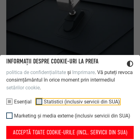
INFORMAȚII DESPRE COOKIE-URI LA PREFA
politica de confidențialitate
și
Imprimare
. Vă puteți revoca
PREVARIO SUNNY
consimțământul în orice moment prin intermediul
setărilor cookie
.
Pentru montarea panourilor solare pe acoperișuri cu
îmbinare verticală dublă PREFALZ și FALZONAL® și pe
Esențial
Statistici (inclusiv servicii din SUA)
sisteme de acoperiș PREFA cu format mic.
Marketing și media externe (inclusiv servicii din SUA)
Reglabil pe înălțime
Permite dilatarea termică a tăvilor PREFALZ
ACCEPTĂ TOATE COOKIE-URILE (INCL. SERVICII DIN SUA)
Include șurub hexagonal de prindere, disponibil în